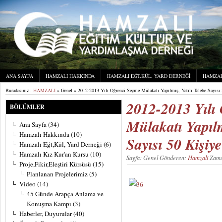
ANA SAYFA
HAMZALI HAKKINDA
HAMZALI EĞT,KÜL, YARD DERNEĞI
HAMZAL
Buradasınız :
HAMZALI
» Genel » 2012-2013 Yılı Öğrenci Seçme Mülakatı Yapılmış, Yatılı Talebe Sayısı 
2012-2013 Yılı
BÖLÜMLER
Mülakatı Yapılm
Ana Sayfa
(34)
Hamzalı Hakkında
(10)
Sayısı 50 Kişiye
Hamzalı Eğt,Kül, Yard Derneği
(6)
Hamzalı Kız Kur'an Kursu
(10)
Sayfa: Genel Gönderen:
Hamzali
Zama
Proje,Fikir,Eleştiri Kürsüsü
(15)
Planlanan Projelerimiz
(5)
Video
(14)
45 Günde Arapça Anlama ve
Konuşma Kampı
(3)
Haberler, Duyurular
(40)