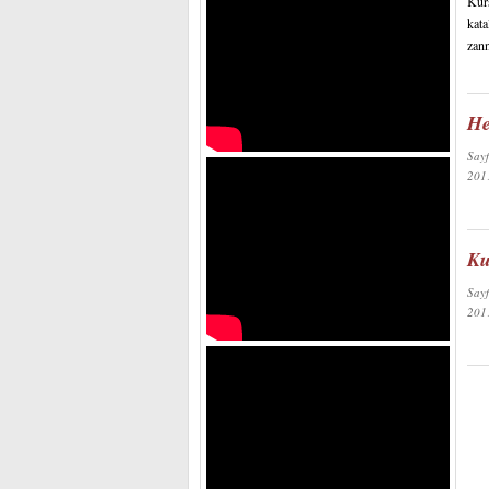
Kurs
kata
zann
He
Say
20
Ku
Say
20