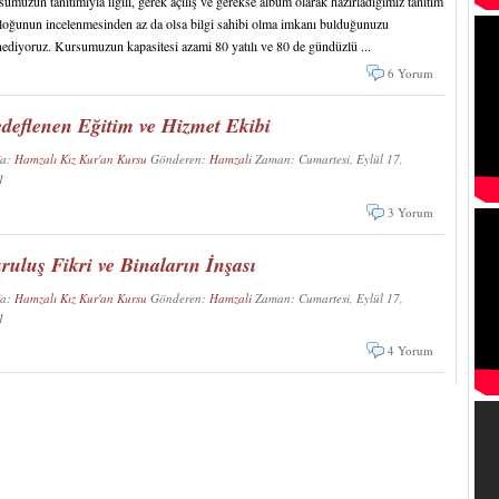
umuzun tanıtımıyla ilgili, gerek açılış ve gerekse albüm olarak hazırladığımız tanıtım
loğunun incelenmesinden az da olsa bilgi sahibi olma imkanı bulduğunuzu
ediyoruz. Kursumuzun kapasitesi azami 80 yatılı ve 80 de gündüzlü ...
6 Yorum
deflenen Eğitim ve Hizmet Ekibi
fa:
Hamzalı Kız Kur'an Kursu
Gönderen:
Hamzali
Zaman: Cumartesi, Eylül 17,
11
3 Yorum
ruluş Fikri ve Binaların İnşası
fa:
Hamzalı Kız Kur'an Kursu
Gönderen:
Hamzali
Zaman: Cumartesi, Eylül 17,
11
4 Yorum