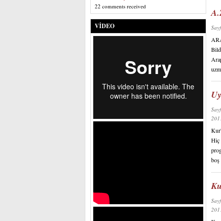
22 comments received
A.
VIDEO
Say
ARA
Bild
Arap
uzma
Uy
Say
20
Kur'
Hiç 
prog
boş 
Ku
Say
20