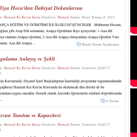
Ziya Hoca’dan İlahiyat Dekanlarına
fa:
Hamzalı Kız Kur'an Kursu
Gönderen:
Hamzali
Zaman: Pazar, Temmuz 8, 2012
PÇA EĞİTİM VE ÖĞRETİMİ İLE İLGİLİ DÜŞÜNCELER Muhterem Hocam,
iğiniz gibi Arap Dili uzmanları, Arapça öğretimini ikiye ayırıyorlar: 1-Ana dili
ça olanlara Arapça öğretimi, 2-Ana dili Arapça olmayanlara Arapça öğretimi Yine
nlar, Ana dili Arapça ...
Henüz Yorum Yazılmamış
gulama Anlayış ve Şekli
fa:
Hamzalı Kız Kur'an Kursu
Gönderen:
Hamzali
Zaman: Cumartesi, Eylül 17,
11
an Kurslarında, Diyanet İşleri Başkanlığının hazırladığı programlar uygulanmaktadır.
şüphesiz Hamzalı Kız Kur'an Kursunda da okutulacak dini dersler de bu
ramlara uygun olacaktır. Dernek olarak, kurstaki öğrencilerin istekleri doğrultusunda
...
4 Yorum
rsun Tanıtım ve Kapasitesi
fa:
Hamzalı Kız Kur'an Kursu
Gönderen:
Hamzali
Zaman: Cumartesi, Eylül 17,
11