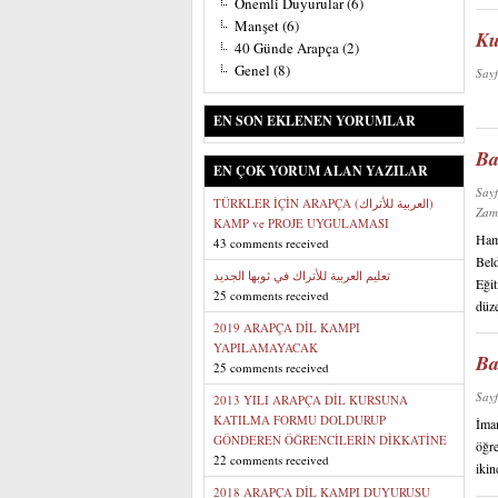
Önemli Duyurular
(6)
Manşet
(6)
Ku
40 Günde Arapça
(2)
Genel
(8)
Say
EN SON EKLENEN YORUMLAR
Ba
EN ÇOK YORUM ALAN YAZILAR
Say
TÜRKLER İÇİN ARAPÇA (العربية للأتراك)
Zam
KAMP ve PROJE UYGULAMASI
Hamz
43 comments received
Beld
تعليم العربية للأتراك في ثوبها الجديد
Eğit
25 comments received
düze
2019 ARAPÇA DİL KAMPI
YAPILAMAYACAK
Ba
25 comments received
Say
2013 YILI ARAPÇA DİL KURSUNA
KATILMA FORMU DOLDURUP
İmam
GÖNDEREN ÖĞRENCİLERİN DİKKATİNE
öğre
22 comments received
ikin
2018 ARAPÇA DİL KAMPI DUYURUSU