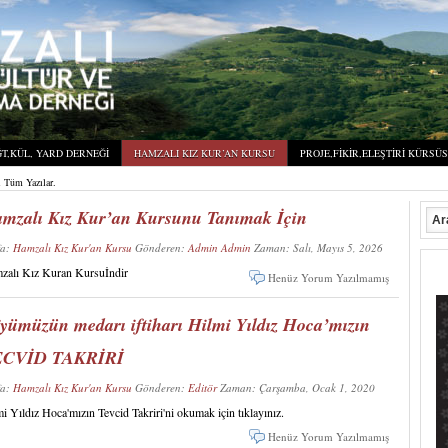
T,KÜL, YARD DERNEĞI
HAMZALI KIZ KUR’AN KURSU
PROJE,FIKIR,ELEŞTIRI KÜRSÜ
 Tüm Yazılar.
mzalı Kız Kur’an Kursunu Tanımak İçin
fa:
Hamzalı Kız Kur'an Kursu
Gönderen:
Admin Admin
Zaman: Salı, Mayıs 5, 2026
zalı Kız Kuran Kursuİndir
Henüz Yorum Yazılmamış
yümüzün medarı iftiharı Hilmi Yıldız Hoca’mızın
ECVİD TAKRİRİ
fa:
Hamzalı Kız Kur'an Kursu
Gönderen:
Editör
Zaman: Çarşamba, Ocak 1, 2020
i Yıldız Hoca'mızın Tevcid Takriri'ni okumak için tıklayınız.
Henüz Yorum Yazılmamış