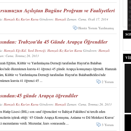
rsumuzun Açılıştan Bugüne Proğram ve Faaliyetleri
fa:
Hamzalı Kız Kur'an Kursu
Gönderen:
Hamzali
Zaman: Cuma, Ocak 17, 2014
Henüz Yorum Yazılmamış
SO
sından: Trabzon’da 45 Günde Arapça Öğrendiler
fa:
Hamzalı Eğt,Kül, Yard Derneği
,
Hamzalı Kız Kur'an Kursu
Gönderen:
Hamzali
an: Cuma, Temmuz 26, 2013
VI
alı Eğitim, Kültür ve Yardımlaşma Derneği tarafından Hayrat'ın Balaban
esi'nde düzenlenen kursta 41 öğrenci 45 günde Arapça konuşmayı öğrendi. Hamzalı
im, Kültür ve Yardımlaşma Derneği tarafından Hayrat'ın BalabanBeldesi'nde
nlenen kursta 41 öğrenci 45 ...
2 Yorum
sından:45 günde Arapça öğrendiler
fa:
Hamzalı Kız Kur'an Kursu
Gönderen:
Hamzali
Zaman: Cuma, Temmuz 26, 2013
 Hatip Lisesi (İHL) son sınıf öğrencileri ve İlahiyat Fakültesi’ni tercih eden
ncilerin iştirak ettiği ‘45 Günde Arapça Konuşma, Anlama ve Dil Melekesi Kursu’
ci mezunlarını verdi. Mezunlar, kurs sonrasında ...
3 Yorum