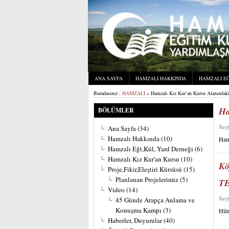
ANA SAYFA
HAMZALI HAKKINDA
HAMZALI EĞ
Buradasınız :
HAMZALI
» Hamzalı Kız Kur’an Kursu Alanındaki
Ha
BÖLÜMLER
Say
Ana Sayfa
(34)
Hamzalı Hakkında
(10)
Ham
Hamzalı Eğt,Kül, Yard Derneği
(6)
Hamzalı Kız Kur'an Kursu
(10)
Kö
Proje,Fikir,Eleştiri Kürsüsü
(15)
Planlanan Projelerimiz
(5)
T
Video
(14)
Say
45 Günde Arapça Anlama ve
Konuşma Kampı
(3)
Hilm
Haberler, Duyurular
(40)