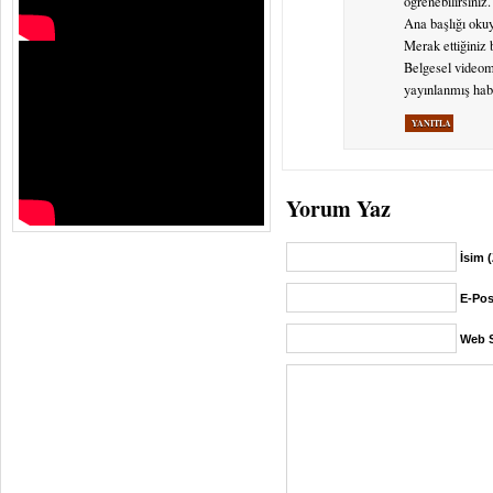
öğrenebilirsiniz.
Ana başlığı okuy
Merak ettiğiniz 
Belgesel video
yayınlanmış habe
YANITLA
Yorum Yaz
İsim 
E-Pos
Web S