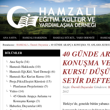
ANA SAYFA
HAMZALI HAKKINDA
HAMZALI EĞT,KÜL, YARD DERNEĞI
HAMZAL
Buradasınız :
HAMZALI
»
Önemli Duyurular
» 40 GÜNDE ARAPÇA KONUŞMA VE ANLAMA KURSU 
40 GÜNDE A
BÖLÜMLER
KONUŞMA V
Ana Sayfa
(34)
Hamzalı Hakkında
(10)
KURSU DÜŞÜ
Hamzalı Eğt,Kül, Yard Derneği
(6)
Hamzalı Kız Kur'an Kursu
(10)
SEYİR DEFTE
Proje,Fikir,Eleştiri Kürsüsü
(15)
Planlanan Projelerimiz
(5)
Sayfa:
Önemli Duyurular
Gönderen:
H
Video
(14)
2012
45 Günde Arapça Anlama ve
Konuşma Kampı
(3)
Türkiye’de, genelde bütün yabancı 
Haberler, Duyurular
(40)