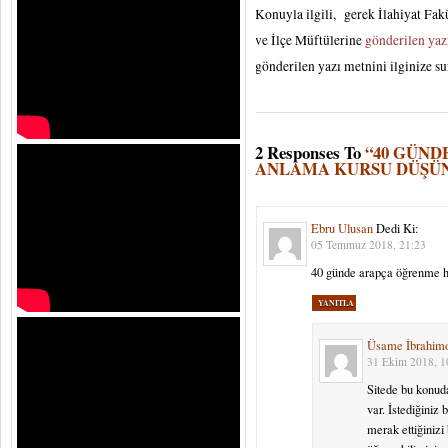
Konuyla ilgili, gerek İlahiyat Fak
ve İlçe Müftülerine
gönderilen yaz
gönderilen yazı metnini ilginize s
2 Responses To
“40 GÜN
ANLAMA KURSU DÜŞÜN
Ebru Ulusan
Dedi Ki:
05 Temmuz 2018, 21:23
40 günde arapça öğrenme hak
YANITLA
Üsame İbrahim
31 Ekim 2018, 1
Sitede bu konud
var. İstediğiniz 
merak ettiğiniz