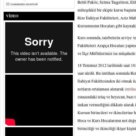
Betül Paköz, Selma Taşgetiren, El
22 comments received
müteşekkil bir ekiple kursu başlatm
VIDEO
Rize İlahiyat Fakülteleri, Aziz Ma
Kursumuzun Hocaları gibi kaynakla
Kurs sonunda, talebelerin seviye t
Fakülteleri Arapça Hocaları yapmış
ve İlçe Müftülerimiz ise müşahede 
18 Temmuz 2012 tarihinde saat 10:0
saat sürdü. Bu imtihan sonunda Riz
İlahiyat Fakültesinden iki olmak ü
notların ortalaması alınarak
imtiha
esnasındaki telaş ve heyecan, bazı 
imkan vermediğini dikkate alarak i
Kursun birincileri ve ikincilerin
Hoca ve Kurs Hocalarının not değe
birinciliği ve ikinciliği ikişer ki