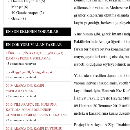
konusunda istenen ve beklenen başa
Önemli Duyurular
(6)
Manşet
(6)
edilemez bir vakıadır. Medrese ve 
40 Günde Arapça
(2)
gramer kitaplarını okutma dışında y
Genel
(8)
kaybı yaşandığı, herkesin gözleyebi
EN SON EKLENEN YORUMLAR
Yine bunun gibi, gerek İmam Hatip 
Fakültelerinde Arapça öğretimi ko
EN ÇOK YORUM ALAN YAZILAR
farklı bir başarı ortaya konamamış
TÜRKLER İÇİN ARAPÇA (العربية للأتراك)
arayış gayretleri artmış olsa da, b
KAMP ve PROJE UYGULAMASI
43 comments received
isabetli olduğunu söyleyebilmek 
تعليم العربية للأتراك في ثوبها الجديد
Yukarıda zikredilen durumu dikkat
25 comments received
yapma ihtiyacı hissedilmiş, küçük 
2019 ARAPÇA DİL KAMPI
koyabilmek için, Hamzalı Kız Kur
YAPILAMAYACAK
25 comments received
İlahiyat Fakülteleri ile Hayrat Mü
2013 YILI ARAPÇA DİL KURSUNA
09 Haziran-20 Temmuz 2012 tarihl
KATILMA FORMU DOLDURUP
melekesi kazandırma kursu düzenle
GÖNDEREN ÖĞRENCİLERİN DİKKATİNE
22 comments received
Projeyi hazırlayan A.Ziya İbrahim
2018 ARAPÇA DİL KAMPI DUYURUSU