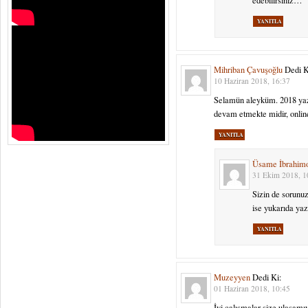
edebilirsiniz…
YANITLA
Mihriban Çavuşoğlu
Dedi K
10 Haziran 2018, 16:37
Selamün aleyküm. 2018 yaz 
devam etmekte midir, onli
YANITLA
Üsame İbrahim
31 Ekim 2018, 1
Sizin de sorunuz
ise yukarıda yaz
YANITLA
Muzeyyen
Dedi Ki:
01 Haziran 2018, 10:45
İyi çalışmalar size ulaşam