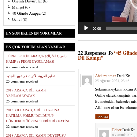
Önemli Duyurular
(6)
Manşet
(6)
40 Günde Arapça
(2)
Genel
(8)
00:00
EN SON EKLENEN YORUMLAR
EN ÇOK YORUM ALAN YAZILAR
22 Responses To
“45 Günd
TÜRKLER İÇİN ARAPÇA (العربية للأتراك)
Dil Kampı”
KAMP ve PROJE UYGULAMASI
43 comments received
Abdurrahman
Dedi Ki:
تعليم العربية للأتراك في ثوبها الجديد
25 Ağustos 2021, 23:46
25 comments received
Selamünaleyküm hocam Ar
2019 ARAPÇA DİL KAMPI
Online olarak kampiniz var
YAPILAMAYACAK
25 comments received
Bu metoddan bahseder mis
Allah razı olsun Es selam
2013 YILI ARAPÇA DİL KURSUNA
KATILMA FORMU DOLDURUP
YANITLA
GÖNDEREN ÖĞRENCİLERİN DİKKATİNE
22 comments received
Editör
Dedi Ki:
03 Aralık 2021, 
2018 ARAPÇA DİL KAMPI DUYURUSU