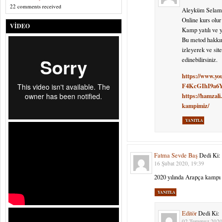
22 comments received
Aleyküm Selam
Online kurs ol
VIDEO
Kamp yatılı ve 
Bu metod hakkı
izleyerek ve sit
edinebilirsiniz.
https://www.y
F4KcGIhI9a6
https://hamzali
kampimiz/
YANITLA
Fatma Sevde Baş
Dedi Ki:
16 Şubat 2020, 19:39
2020 yılında Arapça kampı
YANITLA
Editör
Dedi Ki:
02 Temmuz 2020