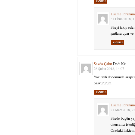
YANITLA
Üsame İbrahim
31 Ekim 2018, 1
Siteyi takip ed
şartlara uyar ve
YANITLA
Sevda Çakır
Dedi Ki:
26 Şubat 2018, 14:07
Yaz tatili döneminde arapca
basvururum
YANITLA
Üsame İbrahim
21 Mart 2018, 2
Sitede bugün y
okursanız istedi
Oradaki linkten 