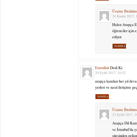
Üsame İbrahim
24 Kasım 2017, 
Halen Arapça E
öğrenciler için 
ediyor.
YANITLA
Emrullah
Dedi Ki:
20 Eylül 2017, 10:52
arapça kamları her yıl dev
yerleri ve nasıl iletişime g
YANITLA
Üsame İbrahim
22 Eylül 2017, 1
Arapça Dil Kamp
ve İstanbul’da y
sitesinden geliş