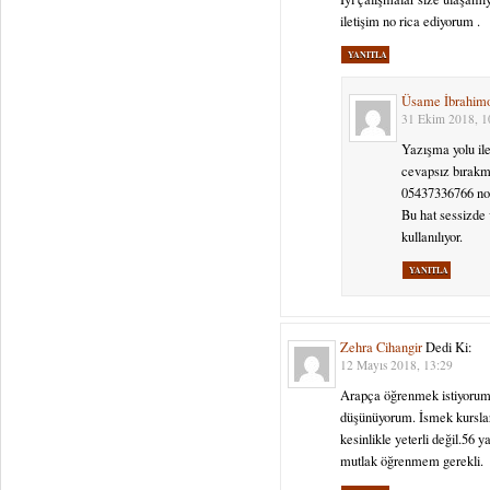
iletişim no rica ediyorum .
YANITLA
Üsame İbrahim
31 Ekim 2018, 1
Yazışma yolu ile
cevapsız bırakm
05437336766 nol
Bu hat sessizde
kullanılıyor.
YANITLA
Zehra Cihangir
Dedi Ki:
12 Mayıs 2018, 13:29
Arapça öğrenmek istiyorum
düşünüyorum. İsmek kurslar
kesinlikle yeterli değil.56 
mutlak öğrenmem gerekli.