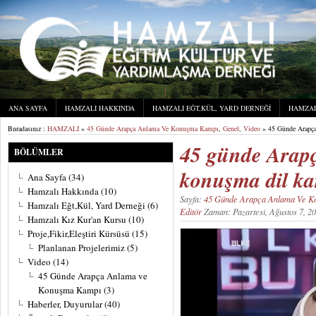
ANA SAYFA
HAMZALI HAKKINDA
HAMZALI EĞT,KÜL, YARD DERNEĞI
HAMZAL
Buradasınız :
HAMZALI
»
45 Günde Arapça Anlama Ve Konuşma Kampı
,
Genel
,
Video
» 45 Günde Arapç
45 günde Arap
BÖLÜMLER
konuşma dil k
Ana Sayfa
(34)
Hamzalı Hakkında
(10)
Sayfa:
45 Günde Arapça Anlama Ve 
Hamzalı Eğt,Kül, Yard Derneği
(6)
Editör
Zaman: Pazartesi, Ağustos 7,
Hamzalı Kız Kur'an Kursu
(10)
Proje,Fikir,Eleştiri Kürsüsü
(15)
Video
Planlanan Projelerimiz
(5)
oynatıcı
Video
(14)
45 Günde Arapça Anlama ve
Konuşma Kampı
(3)
Haberler, Duyurular
(40)