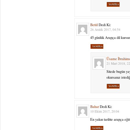
YANITLA
Betül
Dedi Ki:
26 Aralık 2017, 04:54
45 günlük Arapça dil kurs
YANITLA
Üsame İbrahim
21 Mart 2018, 2
Sitede bugün y
okursanız istedi
YANITLA
Bahar
Dedi Ki:
10 Ekim 2017, 20:04
En yakın tarihte arapça eğ
YANITLA