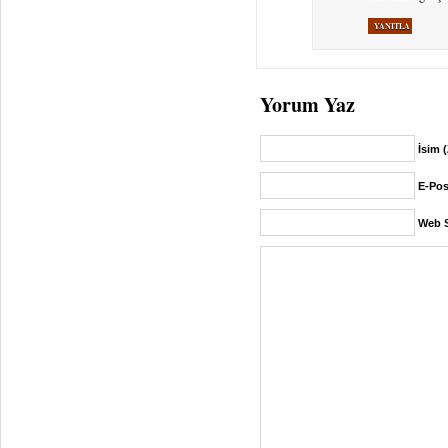
YANITLA
Yorum Yaz
İsim 
E-Pos
Web S