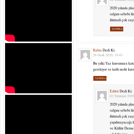
2020 yılında pl
salgını sebebi i
ihtimali çok za
YANITLA
Rabia
Dedi Ki:
26 Ocak 2020, 19:43
Bu yılki Yaz kursunuza kat
gerekiyor ve tarih nedir ku
YANITLA
Editör
Dedi Ki:
02 Temmuz 2020
2020 yılında pl
salgını sebebi i
ihtimali çok zay
yapılmayacağı il
ve Kültür Derne