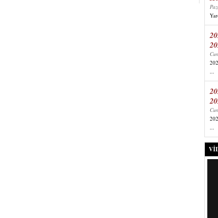
Paz
Yard
20
20
Cum
202
...
20
20
Cum
202
...
VI