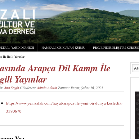
T,KÜL, YARD DERNEĞI
HAMZALI KIZ KUR’AN KURSU
PROJE,FIKIR,ELEŞTIRI KÜRSÜ
 İle İlgili Yayınlar
asında Arapça Dil Kampı İle
lgili Yayınlar
fa:
Ana Sayfa
Gönderen:
Admin Admin
Zaman: Pazar, Şubat 16, 2025
https://www.yenisafak.com/hayat/arapca-ile-yeni-bir-dunya-kesfettik-
3390670
orum Yaz