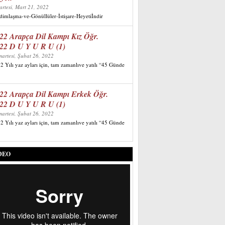
artesi, Mart 21, 2022
imlaşma-ve-Gönüllüler-İstişare-Heyetiİndir
22 Arapça Dil Kampı Kız Öğr.
22 D U Y U R U (1)
artesi, Şubat 26, 2022
2 Yılı yaz ayları için, tam zamanlıve yatılı “45 Günde
22 Arapça Dil Kampı Erkek Öğr.
22 D U Y U R U (1)
artesi, Şubat 26, 2022
2 Yılı yaz ayları için, tam zamanlıve yatılı “45 Günde
DEO