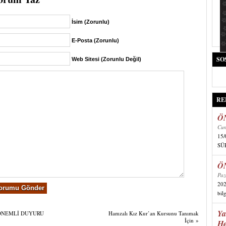
İsim (Zorunlu)
E-Posta (Zorunlu)
SO
Web Sitesi (Zorunlu Değil)
RE
Ö
Cum
15
SÜR
Ö
Paz
202
bil
Ya
ÖNEMLİ DUYURU
Hamzalı Kız Kur’an Kursunu Tanımak
İçin
»
He