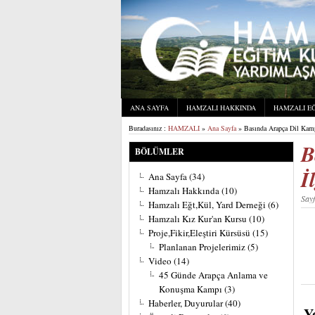
ANA SAYFA
HAMZALI HAKKINDA
HAMZALI EĞ
Buradasınız :
HAMZALI
»
Ana Sayfa
» Basında Arapça Dil Kampı
B
BÖLÜMLER
İ
Ana Sayfa
(34)
Hamzalı Hakkında
(10)
Say
Hamzalı Eğt,Kül, Yard Derneği
(6)
Hamzalı Kız Kur'an Kursu
(10)
Proje,Fikir,Eleştiri Kürsüsü
(15)
Planlanan Projelerimiz
(5)
Video
(14)
45 Günde Arapça Anlama ve
Konuşma Kampı
(3)
Haberler, Duyurular
(40)
Y