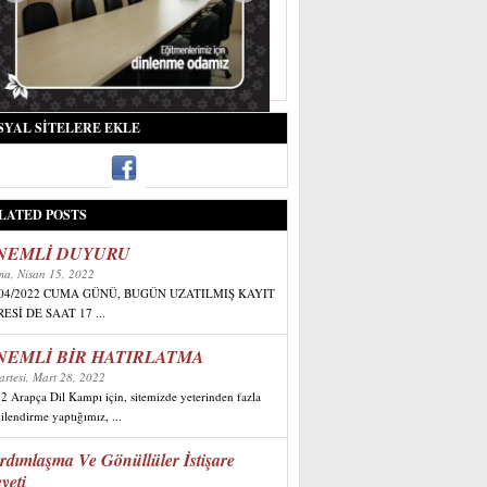
SYAL SITELERE EKLE
LATED POSTS
NEMLİ DUYURU
a, Nisan 15, 2022
/04/2022 CUMA GÜNÜ, BUGÜN UZATILMIŞ KAYIT
ESİ DE SAAT 17 ...
NEMLİ BİR HATIRLATMA
artesi, Mart 28, 2022
2 Arapça Dil Kampı için, sitemizde yeterinden fazla
gilendirme yaptığımız, ...
rdımlaşma Ve Gönüllüler İstişare
yeti