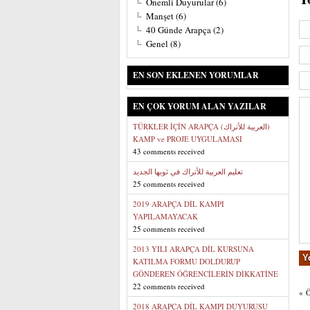
Önemli Duyurular
(6)
Manşet
(6)
40 Günde Arapça
(2)
Genel
(8)
EN SON EKLENEN YORUMLAR
EN ÇOK YORUM ALAN YAZILAR
TÜRKLER İÇİN ARAPÇA (العربية للأتراك)
KAMP ve PROJE UYGULAMASI
43 comments received
تعليم العربية للأتراك في ثوبها الجديد
25 comments received
2019 ARAPÇA DİL KAMPI
YAPILAMAYACAK
25 comments received
2013 YILI ARAPÇA DİL KURSUNA
KATILMA FORMU DOLDURUP
GÖNDEREN ÖĞRENCİLERİN DİKKATİNE
22 comments received
«
2018 ARAPÇA DİL KAMPI DUYURUSU