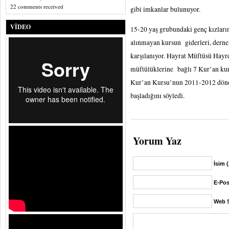
22 comments received
gibi imkanlar bulunuyor.
VIDEO
15-20 yaş grubundaki genç kızları
alınmayan kursun giderleri, dernek
karşılanıyor. Hayrat Müftüsü Hayre
müftülüklerine bağlı 7 Kur’an ku
Kur’an Kursu’nun 2011-2012 döne
başladığını söyledi.
Yorum Yaz
İsim 
E-Pos
Web S