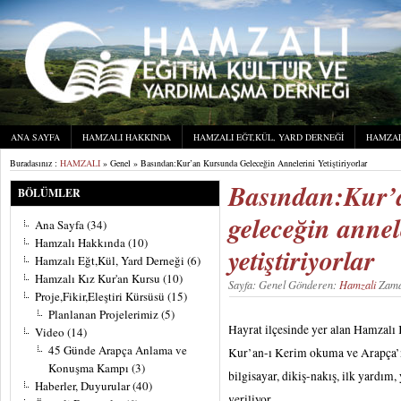
ANA SAYFA
HAMZALI HAKKINDA
HAMZALI EĞT,KÜL, YARD DERNEĞI
HAMZAL
Buradasınız :
HAMZALI
» Genel » Basından:Kur’an Kursunda Geleceğin Annelerini Yetiştiriyorlar
Basından:Kur’
BÖLÜMLER
geleceğin annel
Ana Sayfa
(34)
Hamzalı Hakkında
(10)
yetiştiriyorlar
Hamzalı Eğt,Kül, Yard Derneği
(6)
Hamzalı Kız Kur'an Kursu
(10)
Sayfa: Genel Gönderen:
Hamzali
Zama
Proje,Fikir,Eleştiri Kürsüsü
(15)
Planlanan Projelerimiz
(5)
Hayrat ilçesinde yer alan Hamzalı
Video
(14)
45 Günde Arapça Anlama ve
Kur’an-ı Kerim okuma ve Arapça’nı
Konuşma Kampı
(3)
bilgisayar, dikiş-nakış, ilk yardı
Haberler, Duyurular
(40)
veriliyor.