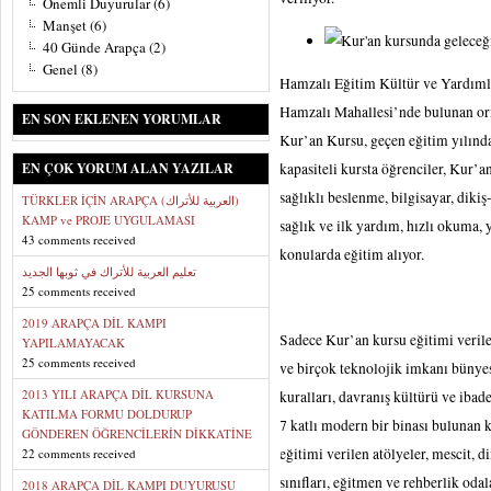
Önemli Duyurular
(6)
Manşet
(6)
40 Günde Arapça
(2)
Genel
(8)
Hamzalı Eğitim Kültür ve Yardıml
Hamzalı Mahallesi’nde bulunan or
EN SON EKLENEN YORUMLAR
Kur’an Kursu, geçen eğitim yılında
EN ÇOK YORUM ALAN YAZILAR
kapasiteli kursta öğrenciler, Kur’
sağlıklı beslenme, bilgisayar, dikiş
TÜRKLER İÇİN ARAPÇA (العربية للأتراك)
KAMP ve PROJE UYGULAMASI
sağlık ve ilk yardım, hızlı okuma,
43 comments received
konularda eğitim alıyor.
تعليم العربية للأتراك في ثوبها الجديد
25 comments received
2019 ARAPÇA DİL KAMPI
Sadece Kur’an kursu eğitimi verilen
YAPILAMAYACAK
25 comments received
ve birçok teknolojik imkanı bünyes
2013 YILI ARAPÇA DİL KURSUNA
kuralları, davranış kültürü ve ibade
KATILMA FORMU DOLDURUP
7 katlı modern bir binası bulunan k
GÖNDEREN ÖĞRENCİLERİN DİKKATİNE
eğitimi verilen atölyeler, mescit,
22 comments received
sınıfları, eğitmen ve rehberlik oda
2018 ARAPÇA DİL KAMPI DUYURUSU