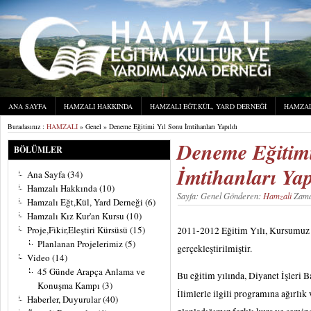
ANA SAYFA
HAMZALI HAKKINDA
HAMZALI EĞT,KÜL, YARD DERNEĞI
HAMZAL
Buradasınız :
HAMZALI
» Genel » Deneme Eğitimi Yıl Sonu İmtihanları Yapıldı
Deneme Eğitimi
BÖLÜMLER
İmtihanları Yap
Ana Sayfa
(34)
Hamzalı Hakkında
(10)
Sayfa: Genel Gönderen:
Hamzali
Zama
Hamzalı Eğt,Kül, Yard Derneği
(6)
Hamzalı Kız Kur'an Kursu
(10)
Proje,Fikir,Eleştiri Kürsüsü
(15)
2011-2012 Eğitim Yılı, Kursumuz 
Planlanan Projelerimiz
(5)
gerçekleştirilmiştir.
Video
(14)
45 Günde Arapça Anlama ve
Bu eğitim yılında, Diyanet İşleri 
Konuşma Kampı
(3)
İlimlerle ilgili programına ağırlık 
Haberler, Duyurular
(40)