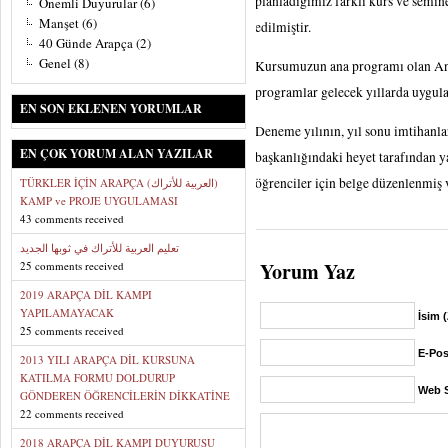
planladığımız farklı kurs ve seminer
Önemli Duyurular
(6)
Manşet
(6)
edilmiştir.
40 Günde Arapça
(2)
Genel
(8)
Kursumuzun ana programı olan Anne
programlar gelecek yıllarda uygul
EN SON EKLENEN YORUMLAR
Deneme yılının, yıl sonu imtihanla
EN ÇOK YORUM ALAN YAZILAR
başkanlığındaki heyet tarafından ya
öğrenciler için belge düzenlenmiş v
TÜRKLER İÇİN ARAPÇA (العربية للأتراك)
KAMP ve PROJE UYGULAMASI
43 comments received
تعليم العربية للأتراك في ثوبها الجديد
Yorum Yaz
25 comments received
2019 ARAPÇA DİL KAMPI
YAPILAMAYACAK
İsim 
25 comments received
E-Pos
2013 YILI ARAPÇA DİL KURSUNA
KATILMA FORMU DOLDURUP
Web S
GÖNDEREN ÖĞRENCİLERİN DİKKATİNE
22 comments received
2018 ARAPÇA DİL KAMPI DUYURUSU