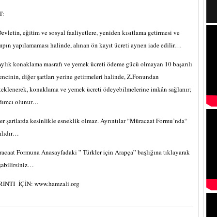
T:
Devletin, eğitim ve sosyal faaliyetlere, yeniden kısıtlama getirmesi ve
pın yapılamaması halinde, alınan ön kayıt ücreti aynen iade edilir…
Aylık konaklama masrafı ve yemek ücreti ödeme gücü olmayan 10 başarılı
encinin, diğer şartları yerine getirmeleri halinde, Z.Fonundan
teklenerek, konaklama ve yemek ücreti ödeyebilmelerine imkân sağlanır;
dımcı olunur…
er şartlarda kesinlikle esneklik olmaz. Ayrıntılar “Müracaat Formu’nda“
ılıdır…
acaat Formuna Anasayfadaki ” Türkler için Arapça” başlığına tıklayarak
şabilirsiniz…
INTI İÇİN: www.hamzali.org