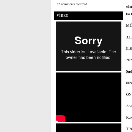
22 comments received
ola
bu 
VIDEO
MÜ
31 
İL
202
Sad
009
ÖN
Ah
Kuv
TR