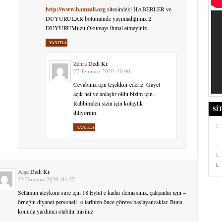
http://www.hamzali.org
sitesindeki HABERLER ve
DUYURULAR bölümünde yayınladığımız 2.
DUYURUMuzu Okumayı ihmal etmeyiniz.
YANITLA
Zehra
Dedi Ki:
27 Temmuz 2020, 20:00
Cevabınız için teşekkür ederiz. Gayet
açık net ve anlaşlır oldu bizim için.
Rabbimden sizin için kolaylık
SI
diliyorum.
YANITLA
Aişe
Dedi Ki:
23 Temmuz 2020, 04:37
Selâmun aleykum süre için 18 Eylül e kadar demişsiniz, çalışanlar için –
örneğin diyanet personeli- o tarihten önce göreve başlayancaklar. Buna
konuda yardımcı olabilir misiniz