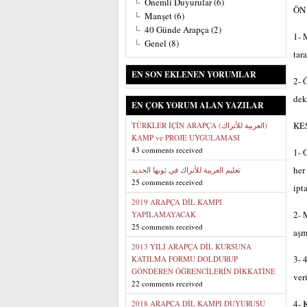
Önemli Duyurular
(6)
ÖN
Manşet
(6)
40 Günde Arapça
(2)
1- 
Genel
(8)
tar
EN SON EKLENEN YORUMLAR
2- 
dek
EN ÇOK YORUM ALAN YAZILAR
KES
TÜRKLER İÇİN ARAPÇA (العربية للأتراك)
KAMP ve PROJE UYGULAMASI
43 comments received
1- 
her
تعليم العربية للأتراك في ثوبها الجديد
25 comments received
ipta
2019 ARAPÇA DİL KAMPI
2- 
YAPILAMAYACAK
25 comments received
aşm
2013 YILI ARAPÇA DİL KURSUNA
3- 
KATILMA FORMU DOLDURUP
GÖNDEREN ÖĞRENCİLERİN DİKKATİNE
ver
22 comments received
4- 
2018 ARAPÇA DİL KAMPI DUYURUSU