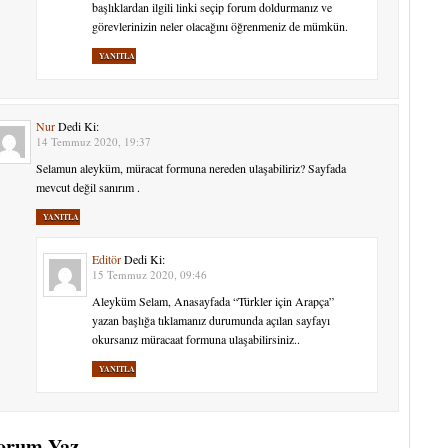
başlıklardan ilgili linki seçip forum doldurmanız ve
görevlerinizin neler olacağını öğrenmeniz de mümkün.
YANITLA
Nur
Dedi Ki:
14 Temmuz 2020, 19:37
Selamun aleyküm, müracat formuna nereden ulaşabiliriz? Sayfada
mevcut değil sanırım .
YANITLA
Editör
Dedi Ki:
15 Temmuz 2020, 09:46
Aleyküm Selam, Anasayfada “Türkler için Arapça”
yazan başlığa tıklamanız durumunda açılan sayfayı
okursanız müracaat formuna ulaşabilirsiniz..
YANITLA
orum Yaz