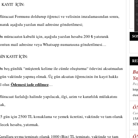
 KAYIT İÇİN:
Müracaat Formunu doldurup öğrenci ve velisinin imzalamasından sonra,
anarak aşağıda yazılan mail adresine gönderilmesi;
Ön müracaatın kabulü için, aşağıda yazılan hesaba 200 ₺ yatırarak
SO
ontun mail adresine veya Whatsapp numarasına gönderilmesi…
İN KAYIT İÇİN:
RE
On beş günlük “müşterek kelime ile cümle oluşturma“ ödevini aksatmadan
Ba
 gün vaktinde yapmış olmak. Üç gün aksatan öğrencinin ön kayıt hakkı
Ya
Ödemesi iade edilmez
Paz
l olur.
…
htt
dun
Müracaat fazlalığı halinde yapılacak, ilgi, azim ve kararlılık mülakatını
ak,
Ö
Cum
45 gün için 2500 TL konaklama ve yemek ücretini, vaktinde ve tam olarak
15
ilecek hesaba, yatırmak.
SÜR
Ö
Kurallara uyma teminatı olarak 1000 (Bin) TL teminatı, vaktinde ve tam