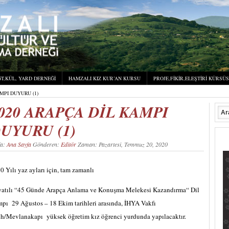
T,KÜL, YARD DERNEĞI
HAMZALI KIZ KUR’AN KURSU
PROJE,FIKIR,ELEŞTIRI KÜRSÜ
MPI DUYURU (1)
020 ARAPÇA DİL KAMPI
UYURU (1)
fa:
Ana Sayfa
Gönderen:
Editör
Zaman: Pazartesi, Temmuz 20, 2020
0 Yılı yaz ayları için, tam zamanlı
yatılı “45 Günde Arapça Anlama ve Konuşma Melekesi Kazandırma“ Dil
pı 29 Ağustos – 18 Ekim tarihleri arasında, İHYA Vakfı
ih/Mevlanakapı yüksek öğretim kız öğrenci yurdunda yapılacaktır.