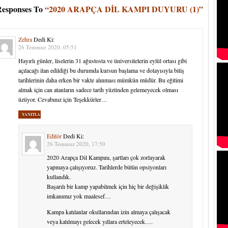
Responses To
“2020 ARAPÇA DİL KAMPI DUYURU (1)”
Zehra
Dedi Ki:
26 Temmuz 2020, 05:51
Hayırlı günler, liselerin 31 ağustosta ve üniversitelerin eylül ortası gibi
açılacağı ilan edildiği bu durumda kursun başlama ve dolayısıyla bitiş
tarihlerinin daha erken bir vakte alınması mümkün müdür. Bu eğitimi
almak için can atanların sadece tarih yüzünden gelemeyecek olması
üzüyor. Cevabınız için Teşekkürler…
YANITLA
Editör
Dedi Ki:
26 Temmuz 2020, 17:50
2020 Arapça Dil Kampını, şartları çok zorlayarak
yapmaya çalışıyoruz. Tarihlerde bütün opsiyonları
kullandık.
Başarılı bir kamp yapabilmek için hiç bir değişiklik
imkanımız yok maalesef…
Kampa katılanlar okullarından izin almaya çalışacak
veya katılmayı gelecek yıllara erteleyecek….