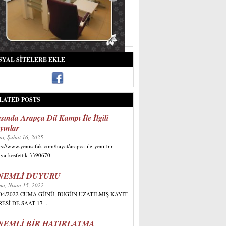
SYAL SITELERE EKLE
LATED POSTS
sında Arapça Dil Kampı İle İlgili
yınlar
ar, Şubat 16, 2025
ps://www.yenisafak.com/hayat/arapca-ile-yeni-bir-
ya-kesfettik-3390670
NEMLİ DUYURU
a, Nisan 15, 2022
/04/2022 CUMA GÜNÜ, BUGÜN UZATILMIŞ KAYIT
ESİ DE SAAT 17 ...
NEMLİ BİR HATIRLATMA