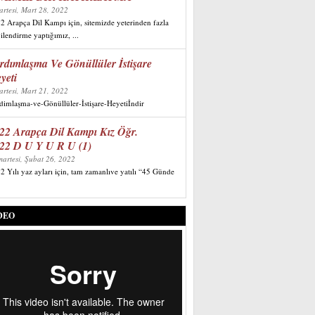
artesi, Mart 28, 2022
2 Arapça Dil Kampı için, sitemizde yeterinden fazla
gilendirme yaptığımız, ...
rdımlaşma Ve Gönüllüler İstişare
yeti
artesi, Mart 21, 2022
imlaşma-ve-Gönüllüler-İstişare-Heyetiİndir
22 Arapça Dil Kampı Kız Öğr.
22 D U Y U R U (1)
artesi, Şubat 26, 2022
2 Yılı yaz ayları için, tam zamanlıve yatılı “45 Günde
DEO