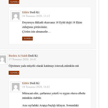
YANITLA
Editör
Dedi Ki:
24 Temmuz 2020, 11:13
Duyuruyu dikkatli okursanız 18 Eylül değil 18 Ekim
olduğunu görürsünüz.
Çözüm izin almanızdır…
YANITLA
Bushra Al Saleh
Dedi Ki:
17 Temmuz 2020, 16:41
Öğretmen yada müşrife olarak katılmayı istersek,mümkün mü
YANITLA
Editör
Dedi Ki:
18 Temmuz 2020, 14:41
Müracaat eder, şartlarınız yeterli ve uygun olursa elbette
mümkün olabilir.
Ana sayfadaki Arapça başlığı tıklayın. Sonundaki