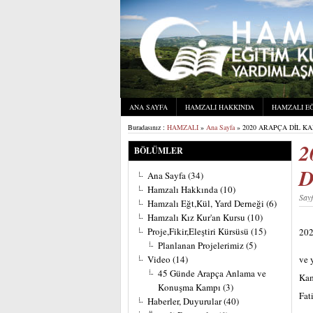
ANA SAYFA
HAMZALI HAKKINDA
HAMZALI EĞ
Buradasınız :
HAMZALI
»
Ana Sayfa
» 2020 ARAPÇA DİL KA
2
BÖLÜMLER
D
Ana Sayfa
(34)
Hamzalı Hakkında
(10)
Say
Hamzalı Eğt,Kül, Yard Derneği
(6)
Hamzalı Kız Kur'an Kursu
(10)
Proje,Fikir,Eleştiri Kürsüsü
(15)
202
Planlanan Projelerimiz
(5)
Video
(14)
ve 
45 Günde Arapça Anlama ve
Kam
Konuşma Kampı
(3)
Fat
Haberler, Duyurular
(40)