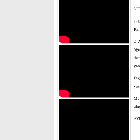
NO
1- 
Kam
2- 
öğr
des
yar
Diğ
yaz
Mür
ula
AYR