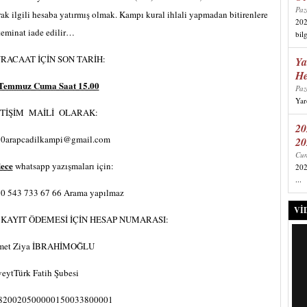
Paz
rak ilgili hesaba yatırmış olmak. Kampı kural ihlali yapmadan bitirenlere
202
teminat iade edilir…
bil
RACAAT İÇİN SON TARİH:
Ya
He
Temmuz Cuma Saat 15.00
Paz
Yard
ETİŞİM MAİLİ OLARAK:
20
0arapcadilkampi@gmail.com
20
Cum
ece
whatsapp yazışmaları için:
202
...
0 543 733 67 66 Arama yapılmaz
VI
 KAYIT ÖDEMESİ İÇİN HESAP NUMARASI:
met Ziya İBRAHİMOĞLU
eytTürk Fatih Şubesi
820020500000150033800001