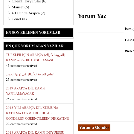
Önemli Duyurular
(6)
Manşet
(6)
40 Günde Arapça
(2)
Yorum Yaz
Genel
(8)
İsim 
EN SON EKLENEN YORUMLAR
E-Pos
EN ÇOK YORUM ALAN YAZILAR
Web S
TÜRKLER İÇİN ARAPÇA (العربية للأتراك)
KAMP ve PROJE UYGULAMASI
43 comments received
تعليم العربية للأتراك في ثوبها الجديد
25 comments received
2019 ARAPÇA DİL KAMPI
YAPILAMAYACAK
25 comments received
2013 YILI ARAPÇA DİL KURSUNA
KATILMA FORMU DOLDURUP
GÖNDEREN ÖĞRENCİLERİN DİKKATİNE
22 comments received
2018 ARAPÇA DİL KAMPI DUYURUSU