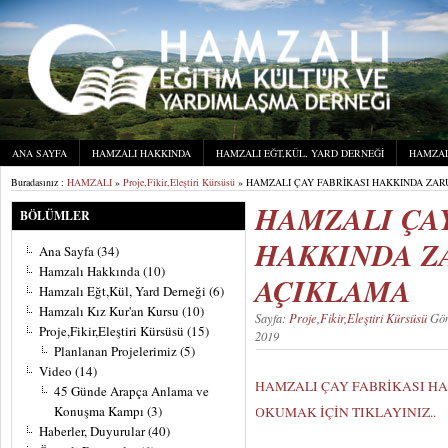
ANA SAYFA
HAMZALI HAKKINDA
HAMZALI EĞT,KÜL, YARD DERNEĞI
HAMZAL
Buradasınız :
HAMZALI
»
Proje,Fikir,Eleştiri Kürsüsü
» HAMZALI ÇAY FABRİKASI HAKKINDA ZAR
HAMZALI ÇA
BÖLÜMLER
HAKKINDA Z
Ana Sayfa
(34)
Hamzalı Hakkında
(10)
AÇIKLAMA
Hamzalı Eğt,Kül, Yard Derneği
(6)
Hamzalı Kız Kur'an Kursu
(10)
Sayfa:
Proje,Fikir,Eleştiri Kürsüsü
Gön
Proje,Fikir,Eleştiri Kürsüsü
(15)
2019
Planlanan Projelerimiz
(5)
Video
(14)
HAMZALI ÇAY FABRİKASI HA
45 Günde Arapça Anlama ve
Konuşma Kampı
(3)
OKUMAK İÇİN TIKLAYINIZ..
Haberler, Duyurular
(40)