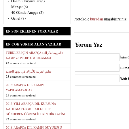
Önemli Duyurular
(6)
Manşet
(6)
40 Günde Arapça
(2)
Genel
(8)
Protokole
buradan
ulaşabilirsiniz.
EN SON EKLENEN YORUMLAR
Yorum Yaz
EN ÇOK YORUM ALAN YAZILAR
TÜRKLER İÇİN ARAPÇA (العربية للأتراك)
KAMP ve PROJE UYGULAMASI
İsim 
43 comments received
E-Pos
تعليم العربية للأتراك في ثوبها الجديد
25 comments received
Web S
2019 ARAPÇA DİL KAMPI
YAPILAMAYACAK
25 comments received
2013 YILI ARAPÇA DİL KURSUNA
KATILMA FORMU DOLDURUP
GÖNDEREN ÖĞRENCİLERİN DİKKATİNE
22 comments received
2018 ARAPÇA DİL KAMPI DUYURUSU