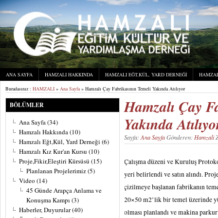
ANA SAYFA
HAMZALI HAKKINDA
HAMZALI EĞT,KÜL, YARD DERNEĞI
HAMZAL
Buradasınız :
HAMZALI
»
Ana Sayfa
» Hamzalı Çay Fabrikasının Temeli Yakında Atılıyor
Hamzalı Çay Fa
BÖLÜMLER
Yakında Atılıyo
Ana Sayfa
(34)
Hamzalı Hakkında
(10)
Sayfa:
Ana Sayfa
Gönderen:
Hamzali
Z
Hamzalı Eğt,Kül, Yard Derneği
(6)
Hamzalı Kız Kur'an Kursu
(10)
Proje,Fikir,Eleştiri Kürsüsü
(15)
Çalışma düzeni ve Kuruluş Protok
Planlanan Projelerimiz
(5)
yeri belirlendi ve satın alındı. Pr
Video
(14)
çizilmeye başlanan fabrikanın teme
45 Günde Arapça Anlama ve
20×50 m2’lik bir temel üzerinde y
Konuşma Kampı
(3)
Haberler, Duyurular
(40)
olması planlandı ve makina parkuru