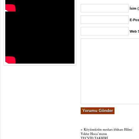
İsim 
E-Pos
Web S
«
Köyümüzün medarı iftiharı Hilmi
Yıldız Hoca’mızın
TECVİD TAKRİRİ