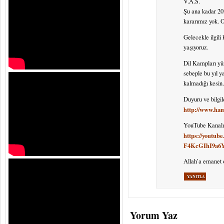
V.A.S.
Şu ana kadar 202
kararımız yok. 
Gelecekle ilgili
yaşıyoruz.
Dil Kampları yü
sebeple bu yıl y
kalmadığı kesi
Duyuru ve bilgi
http://www.ham
YouTube Kanalı
https://youtub
F4KcGIhI9a6
Allah’a emanet
YANITLA
Yorum Yaz