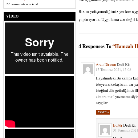
22 comments received
Bizim yetişemediğimiz yerlere uyg
VIDEO
yaptırıyoruz. Uygulama zor değil f
4 Responses To
“Hamzalı 
Arzu Dirican
Dedi Ki:
15 Temmuz 2021, 15:08
Hayalimdeki Bu kampa katı
isteyen arkadaşlarım var ya
isteğimi dile getirdiğimde il
cimere mail yazmamı söyle
saygılar
YANITLA
Editör
Dedi Ki:
31 Temmuz 2021