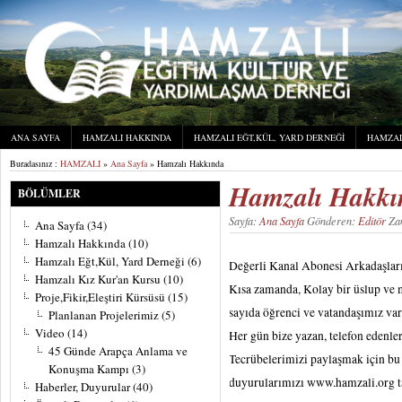
ANA SAYFA
HAMZALI HAKKINDA
HAMZALI EĞT,KÜL, YARD DERNEĞI
HAMZAL
Buradasınız :
HAMZALI
»
Ana Sayfa
» Hamzalı Hakkında
Hamzalı Hakkı
BÖLÜMLER
Sayfa:
Ana Sayfa
Gönderen:
Editör
Zam
Ana Sayfa
(34)
Hamzalı Hakkında
(10)
Hamzalı Eğt,Kül, Yard Derneği
(6)
Değerli Kanal Abonesi Arkadaşlar
Hamzalı Kız Kur'an Kursu
(10)
Kısa zamanda, Kolay bir üslup ve
Proje,Fikir,Eleştiri Kürsüsü
(15)
sayıda öğrenci ve vatandaşımız var
Planlanan Projelerimiz
(5)
Video
(14)
Her gün bize yazan, telefon edenle
45 Günde Arapça Anlama ve
Tecrübelerimizi paylaşmak için bu
Konuşma Kampı
(3)
duyurularımızı www.hamzali.org t
Haberler, Duyurular
(40)