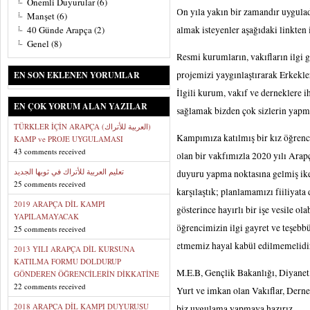
Önemli Duyurular
(6)
On yıla yakın bir zamandır uyguladı
Manşet
(6)
40 Günde Arapça
(2)
almak isteyenler aşağıdaki linkten 
Genel
(8)
Resmi kurumların, vakıfların ilgi 
projemizi yaygınlaştırarak Erkek
EN SON EKLENEN YORUMLAR
İlgili kurum, vakıf ve derneklere i
EN ÇOK YORUM ALAN YAZILAR
sağlamak bizden çok sizlerin yap
TÜRKLER İÇİN ARAPÇA (العربية للأتراك)
Kampımıza katılmış bir kız öğrenc
KAMP ve PROJE UYGULAMASI
43 comments received
olan bir vakfımızla 2020 yılı Ar
تعليم العربية للأتراك في ثوبها الجديد
duyuru yapma noktasına gelmiş iken
25 comments received
karşılaştık; planlamamızı fiiliyata
2019 ARAPÇA DİL KAMPI
gösterince hayırlı bir işe vesile ol
YAPILAMAYACAK
öğrencimizin ilgi gayret ve teşebb
25 comments received
etmemiz hayal kabül edilmemelid
2013 YILI ARAPÇA DİL KURSUNA
KATILMA FORMU DOLDURUP
M.E.B, Gençlik Bakanlığı, Diyanet
GÖNDEREN ÖĞRENCİLERİN DİKKATİNE
22 comments received
Yurt ve imkan olan Vakıflar, Dernek
2018 ARAPÇA DİL KAMPI DUYURUSU
biz uygulama yapmaya hazırız…