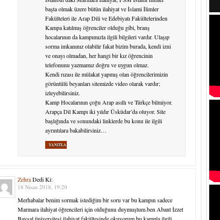
başta olmak üzere bütün ilahiyat ve İslami İlimler
Fakülteleri ile Arap Dili ve Edebiyatı Fakültelerinden
Kampa katılmış öğrenciler olduğu gibi, branş
hocalarının da kampımızla ilgili bilgileri vardır. Ulaşıp
sorma imkanınız olabilir fakat bizim burada, kendi izni
ve onayı olmadan, her hangi bir kız öğrencinin
telefonunu yazmamız doğru ve uygun olmaz.
Kendi rızası ile mülakat yapmış olan öğrencilerimizin
görüntülü beyanları sitemizde video olarak vardır;
izleyebilirsiniz.
Kamp Hocalarının çoğu Arap asıllı ve Türkçe bilmiyor.
Arapça Dil Kampı iki yıldır Üsküdar’da oluyor. Site
başlığında ve sonundaki linklerde bu konu ile ilgili
ayrıntılara bakabilirsiniz…
YANITLA
Zehra
Dedi Ki:
18 Nisan 2018, 19:20
Merhabalar benim sormak istediğim bir soru var bu kampın sadece
Marmara ilahiyat öğrencileri için olduğunu duymuştum.ben Abant İzzet
Baysal üniversitesi ilahiyat fakültesinde okuyorum bu kampla ilgili