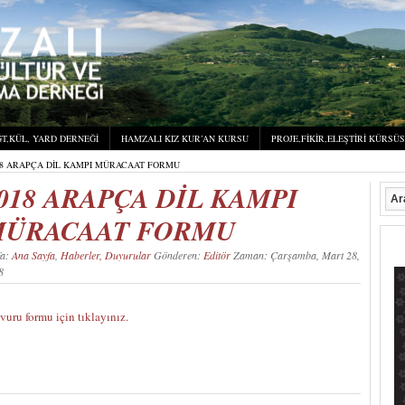
T,KÜL, YARD DERNEĞI
HAMZALI KIZ KUR’AN KURSU
PROJE,FIKIR,ELEŞTIRI KÜRSÜ
18 ARAPÇA DİL KAMPI MÜRACAAT FORMU
018 ARAPÇA DİL KAMPI
ÜRACAAT FORMU
fa:
Ana Sayfa
,
Haberler, Duyurular
Gönderen:
Editör
Zaman: Çarşamba, Mart 28,
18
vuru formu için tıklayınız.