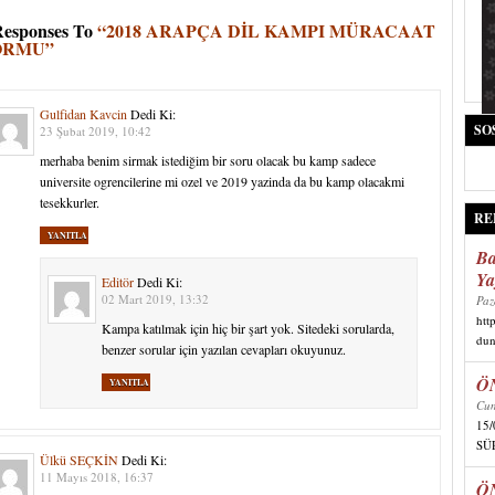
Responses To
“2018 ARAPÇA DİL KAMPI MÜRACAAT
ORMU”
Gulfidan Kavcin
Dedi Ki:
SO
23 Şubat 2019, 10:42
merhaba benim sirmak istediğim bir soru olacak bu kamp sadece
universite ogrencilerine mi ozel ve 2019 yazinda da bu kamp olacakmi
tesekkurler.
RE
YANITLA
Ba
Ya
Editör
Dedi Ki:
02 Mart 2019, 13:32
Paz
htt
Kampa katılmak için hiç bir şart yok. Sitedeki sorularda,
dun
benzer sorular için yazılan cevapları okuyunuz.
Ö
YANITLA
Cum
15
SÜR
Ülkü SEÇKİN
Dedi Ki:
11 Mayıs 2018, 16:37
Ö