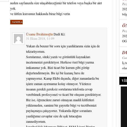
neden sayfanızda size ulaşabileceğimiz bir telefon veya başka bir alet
Paz
yok.
202
ve lütfen kursunuz hakkında biraz bilgi verin
bil
YANITLA
Ö
Paz
Üsame İbrahimoğlu
Dedi Ki:
20
31 Ekim 2018, 11:09
OGR
Yukarı da benzer bir soru için yazdıklarımı sizin için de
tekrarlıyorum.
D
Sorularınız, siteki yazılı ve görüntülü kaynakları
Cum
incelemenizi gerektiriyor. Herkese özel bilgi yazma
İş 
imkanımız yok. Bizi ticari bir kurum gibi görüp
ola
değerlendirmeyin. Bu işi bir kazanç hırsı ile
yapmıyoruz. Kamp Ekibi dışında, diğer zamanlarda bu
VI
işlere zaman ayırmamız kolay olmuyor. Yüzlerce
insanın gerekli gereksiz sorularına telefonla cevap
verebilmek profesyonel ve ticari bir oluşum gerektiriyor.
Biz ise, öğrencilere zaruri olmayan maddi külfetleri
yüklemeden, samimi bir gayretle bilgi ve tecrübemizi
paylaşmaya çalışıyoruz. Yukarıda diğer soranlara
yazdığımız cevaplar size de ışık tutacağını
zannediyorum.
İstanbul’daki Marmara İlâhiyat, FSM İslami İlimler