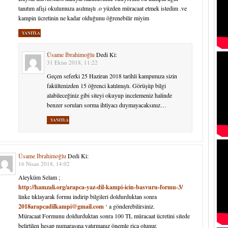
tanıtım afişi okulumuza asılmıştı .o yüzden müracaat etmek istedim .ve
kampin ücretinin ne kadar olduğunu öğrenebilir miyim
YANITLA
Üsame İbrahimoğlu
Dedi Ki:
31 Ekim 2018, 11:22
Geçen seferki 25 Haziran 2018 tarihli kampımıza sizin
fakültenizden 15 öğrenci katılmıştı. Görüşüp bilgi
alabileceğiniz gibi siteyi okuyup incelemeniz halinde
benzer soruları sorma ihtiyacı duymayacaksınız…
YANITLA
Üsame İbrahimoğlu
Dedi Ki:
16 Nisan 2018, 14:02
Aleyküm Selam ;
http://hamzali.org/arapca-yaz-dil-kampi-icin-basvuru-formu-3/
linke tıklayarak formu indirip bilgileri doldurduktan sonra
2018arapcadilkampi@gmail.com
‘ a gönderebilirsiniz.
Müracaat Formunu doldurduktan sonra 100 TL müracaat ücretini sitede
belirtilen hesap numarasına yatırmanız önemle rica olunur.