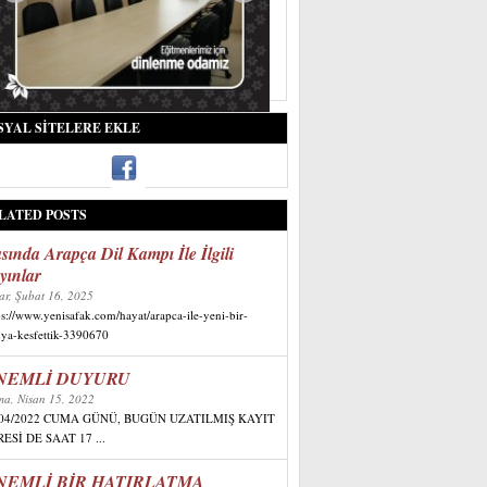
SYAL SITELERE EKLE
LATED POSTS
sında Arapça Dil Kampı İle İlgili
yınlar
ar, Şubat 16, 2025
ps://www.yenisafak.com/hayat/arapca-ile-yeni-bir-
ya-kesfettik-3390670
NEMLİ DUYURU
a, Nisan 15, 2022
/04/2022 CUMA GÜNÜ, BUGÜN UZATILMIŞ KAYIT
ESİ DE SAAT 17 ...
NEMLİ BİR HATIRLATMA