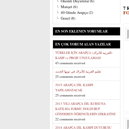
Önemli Duyurular
(6)
Manşet
(6)
7 
F
40 Günde Arapça
(2)
Genel
(8)
EN SON EKLENEN YORUMLAR
EN ÇOK YORUM ALAN YAZILAR
TÜRKLER İÇİN ARAPÇA (العربية للأتراك)
KAMP ve PROJE UYGULAMASI
43 comments received
تعليم العربية للأتراك في ثوبها الجديد
25 comments received
2019 ARAPÇA DİL KAMPI
YAPILAMAYACAK
25 comments received
2013 YILI ARAPÇA DİL KURSUNA
KATILMA FORMU DOLDURUP
GÖNDEREN ÖĞRENCİLERİN DİKKATİNE
22 comments received
2018 ARAPÇA DİL KAMPI DUYURUSU