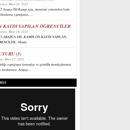
artesi, Mart 28, 2022
2 Arapça Dil Kampı için, sitemizde yeterinden fazla
gilendirme yaptığımız, ...
N KAYDI YAPILAN ÖĞRENCİLER
artesi, Mart 28, 2022
22-ARAPCA-DIL-KAMPI-ON-KAYDI-YAPILAN-
ENCILER..-8İndir
UYURU (3)
a, Mart 25, 2022
birliği yaptığımız kurumlar ve gönüllü destekçilerimiz
n dostlarımız, Arapça ...
DEO