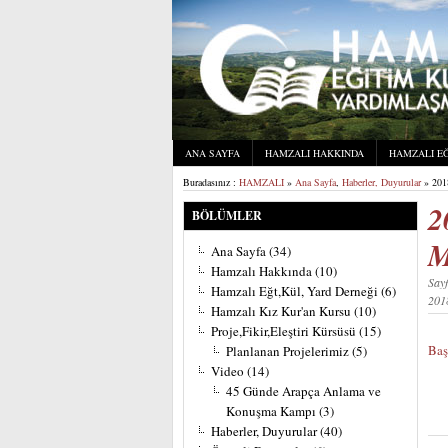
ANA SAYFA
HAMZALI HAKKINDA
HAMZALI EĞ
Buradasınız :
HAMZALI
»
Ana Sayfa
,
Haberler, Duyurular
» 20
2
BÖLÜMLER
M
Ana Sayfa
(34)
Hamzalı Hakkında
(10)
Say
Hamzalı Eğt,Kül, Yard Derneği
(6)
20
Hamzalı Kız Kur'an Kursu
(10)
Proje,Fikir,Eleştiri Kürsüsü
(15)
Baş
Planlanan Projelerimiz
(5)
Video
(14)
45 Günde Arapça Anlama ve
Konuşma Kampı
(3)
Haberler, Duyurular
(40)