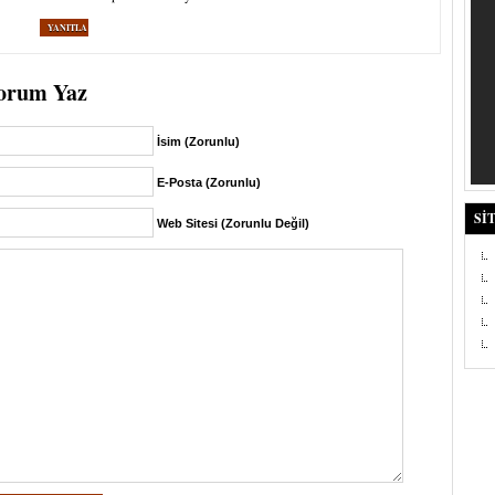
YANITLA
orum Yaz
İsim (Zorunlu)
E-Posta (Zorunlu)
SI
Web Sitesi (Zorunlu Değil)