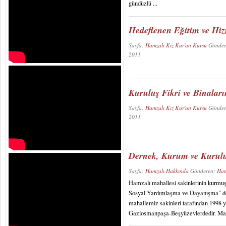
gündüzlü ...
Hedeflenen Eğitim ve Hiz
Sayfa:
Hamzalı Kız Kur'an Kursu
Gönder
2011
Kuruluş Fikri ve Binaları
Sayfa:
Hamzalı Kız Kur'an Kursu
Gönder
2011
Dernek, Kurum ve Kurulu
Sayfa:
Hamzalı Hakkında
Gönderen:
Ham
Hamzalı mahallesi sakinlerinin kurmuş
Sosyal Yardımlaşma ve Dayanışma" der
mahallemiz sakinleri tarafından 1998 
Gaziosmanpaşa-Beşyüzevlerdedir. Maha