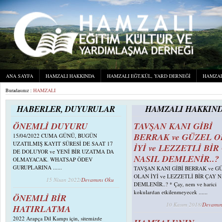
ANA SAYFA
HAMZALI HAKKINDA
HAMZALI EĞT,KÜL, YARD DERNEĞI
HAMZAL
Buradasınız :
HAMZALI
HABERLER, DUYURULAR
HAMZALI HAKKIN
ÖNEMLİ DUYURU
TAVŞAN KANI GİBİ
BERRAK ve GÜZEL 
15/04/2022 CUMA GÜNÜ, BUGÜN
UZATILMIŞ KAYIT SÜRESİ DE SAAT 17
İYİ ve LEZZETLİ BİR
DE DOLUYOR ve YENİ BİR UZATMA DA
NASIL DEMLENİR..?
OLMAYACAK. WHATSAP ÖDEV
GURUPLARINA ......
TAVŞAN KANI GİBİ BERRAK ve G
OLAN İYİ ve LEZZETLİ BİR ÇAY 
15 Nisan 2022/
Devamını Oku
DEMLENİR..? * Çay, nem ve harici
kokulardan etkilenmeyecek ......
ÖNEMLİ BİR
10 Kasım 2018/
Devamın
HATIRLATMA
2022 Arapça Dil Kampı için, sitemizde