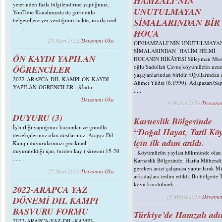
HAMZALI’NIN
yeterinden fazla bilgilendirme yaptığımız,
UNUTULMAYAN
YouTube Kanalımızda da görüntülü
belgesellere yer verdiğimiz halde, ısrarla özel
SİMALARINDAN BİR
......
HOCA
28 Mart 2022/
Devamını Oku
OF/HAMZALI’NIN UNUTULMAYA
SİMALARINDAN HALİM HİLMİ
ÖN KAYDI YAPILAN
HOCANIN HİKÂYESİ Süleyman Must
oğlu Sadullah Çavuş köyümüzün uzu
ÖĞRENCİLER
yaşayanlarından biridir. Oğullarında
2022-ARAPCA-DIL-KAMPI-ON-KAYDI-
Ahmet Yıldız (ö.1990), Adapazarı/Sa
YAPILAN-OGRENCILER..-8İndir ...
......
/
Devamını Oku
09 Kasım 2018/
Devamın
DUYURU (3)
Karneslik Bölgesinde
İş birliği yaptığımız kurumlar ve gönüllü
“Doğal Hayat, Tatil Kö
destekçilerimiz olan dostlarımız, Arapça Dil
için ilk adım atıldı.
Kampı duyurularımızı gecikmeli
duyurabildiği için, bizden kayıt süresini 15-20
Köyümüzün yaylası hükmünde olan
......
Karneslik Bölgesinde, Harita Mühendi
gereken arazi çalışması yaptırılarak M
25 Mart 2022/
Devamını Oku
arkadaşlara teslim edildi. Bu bölgede T
köyü kurabilmek ......
2022-ARAPCA YAZ
19 Mayıs 2013/
Devamın
DÖNEMİ DIL KAMPI
BASVURU FORMU
Türkiye’de Hamzalı adı
2022-ARAPCA-YAZ-DIL-KAMPI-