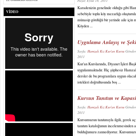
Pazar, Eylül 18, 2011
Karadenizin genelinde olduğu gibi Hamz
VIDEO
sebebiyle toplu köy mezarlığı oluşturu
münasip gördüğü bir yerinde aile için 
Köyden ...
Uygulama Anlayış ve Şekl
Sayfa:
Hamzalı Kız Kur'an Kursu
Gönder
2011
Kur'an Kurslarında, Diyanet İşleri Başk
uygulanmaktadır. Hiç şüphesiz Hamzal
dersler de bu programlara uygun olacakt
istekleri doğrultusunda boş ...
Kursun Tanıtım ve Kapasi
Sayfa:
Hamzalı Kız Kur'an Kursu
Gönder
2011
Kursumuzun tanıtımıyla ilgili, gerek a
tanıtım kataloğunun incelenmesinden az
bulduğunuzu zannediyoruz. Kursumuzun