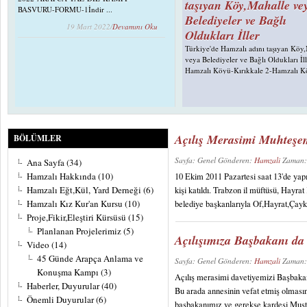
taşıyan Köy,Mahalle ve
BASVURU-FORMU-1İndir ...
Belediyeler ve Bağlı
19 Mart 2022/
Devamını Oku
Oldukları İller
Türkiye'de Hamzalı adını taşıyan Köy
veya Belediyeler ve Bağlı Oldukları İll
Hamzalı Köyü-Kırıkkale 2-Hamzalı K
Giresun Görele 3-Hamzalı Köyü-Bayb
Hamzalı Köyü-Samsun Tekkeköy 5-H
Köyü-Ankara Şereflikoçh. 6-Hamzalı
Adana ......
13 Ağustos 2012/
Devamın
Açılış Merasimi Muhteş
BÖLÜMLER
Dernek, Kurum ve
Sayfa: Genel Gönderen:
Hamzali
Zaman:
Ana Sayfa
(34)
Kuruluşlar
Hamzalı Hakkında
(10)
10 Ekim 2011 Pazartesi saat 13'de yap
Hamzalı mahallesi sakinlerinin kurmu
Hamzalı Eğt,Kül, Yard Derneği
(6)
kişi katıldı. Trabzon il müftüsü, Hay
ilk dernek "Hamzalı Mahallesi Sosyal
Hamzalı Kız Kur'an Kursu
(10)
belediye başkanlarıyla Of,Hayrat,Çayka
Yardımlaşma ve Dayanışma" derneğidi
Proje,Fikir,Eleştiri Kürsüsü
(15)
dernek İstanbulda çalışan mahallemiz s
......
Planlanan Projelerimiz
(5)
Açılışımıza Başbakanı da 
Video
(14)
17 Eylül 2011/
Devamın
45 Günde Arapça Anlama ve
Sayfa: Genel Gönderen:
Hamzali
Zaman:
Konuşma Kampı
(3)
Açılış merasimi davetiyemizi Başbakan'
Haberler, Duyurular
(40)
Bu arada annesinin vefat etmiş olması
Önemli Duyurular
(6)
başbakanımız ve gerekse kardeşi Musta