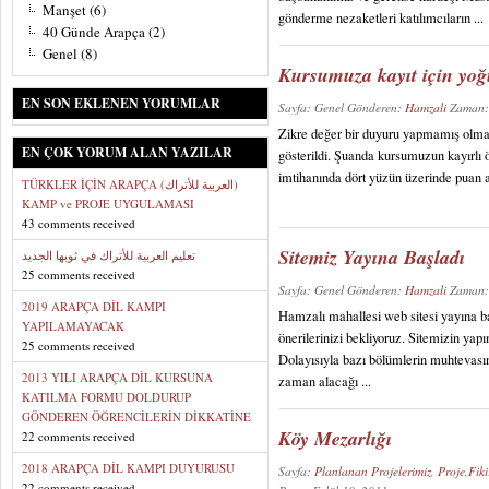
Manşet
(6)
gönderme nezaketleri katılımcıların ...
40 Günde Arapça
(2)
Genel
(8)
Kursumuza kayıt için yoğ
EN SON EKLENEN YORUMLAR
Sayfa: Genel Gönderen:
Hamzali
Zaman:
Zikre değer bir duyuru yapmamış olma
EN ÇOK YORUM ALAN YAZILAR
gösterildi. Şuanda kursumuzun kayırlı ö
imtihanında dört yüzün üzerinde puan al
TÜRKLER İÇİN ARAPÇA (العربية للأتراك)
KAMP ve PROJE UYGULAMASI
43 comments received
Sitemiz Yayına Başladı
تعليم العربية للأتراك في ثوبها الجديد
25 comments received
Sayfa: Genel Gönderen:
Hamzali
Zaman:
2019 ARAPÇA DİL KAMPI
Hamzalı mahallesi web sitesi yayına baş
YAPILAMAYACAK
önerilerinizi bekliyoruz. Sitemizin ya
25 comments received
Dolayısıyla bazı bölümlerin muhtevasın
2013 YILI ARAPÇA DİL KURSUNA
zaman alacağı ...
KATILMA FORMU DOLDURUP
GÖNDEREN ÖĞRENCİLERİN DİKKATİNE
Köy Mezarlığı
22 comments received
2018 ARAPÇA DİL KAMPI DUYURUSU
Sayfa:
Planlanan Projelerimiz
,
Proje,Fiki
22 comments received