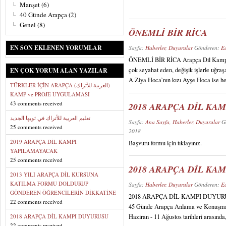
Manşet
(6)
40 Günde Arapça
(2)
Genel
(8)
ÖNEMLİ BİR RİCA
EN SON EKLENEN YORUMLAR
Sayfa:
Haberler, Duyurular
Gönderen:
E
ÖNEMLİ BİR RİCA Arapça Dil Kampı 
çok seyahat eden, değişik işlerle uğra
EN ÇOK YORUM ALAN YAZILAR
A.Ziya Hoca’nın kızı Ayşe Hoca ise her
TÜRKLER İÇİN ARAPÇA (العربية للأتراك)
KAMP ve PROJE UYGULAMASI
43 comments received
2018 ARAPÇA DİL KA
تعليم العربية للأتراك في ثوبها الجديد
Sayfa:
Ana Sayfa
,
Haberler, Duyurular
G
25 comments received
2018
2019 ARAPÇA DİL KAMPI
Başvuru formu için tıklayınız.
YAPILAMAYACAK
25 comments received
2018 ARAPÇA DİL KA
2013 YILI ARAPÇA DİL KURSUNA
KATILMA FORMU DOLDURUP
Sayfa:
Haberler, Duyurular
Gönderen:
E
GÖNDEREN ÖĞRENCİLERİN DİKKATİNE
2018 ARAPÇA DİL KAMPI DUYURUSU 20
22 comments received
45 Günde Arapça Anlama ve Konuşma
2018 ARAPÇA DİL KAMPI DUYURUSU
Haziran - 11 Ağustos tarihleri arasında, 
22 comments received