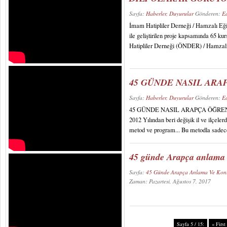
Sayfa:
Haberler, Duyurular
Gönderen:
E
İmam Hatipliler Derneği / Hamzalı Eği
ile geliştirilen proje kapsamında 65 k
Hatipliler Derneği (ÖNDER) / Hamzalı
45 GÜNDE NASIL AR
Sayfa:
Haberler, Duyurular
Gönderen:
E
45 GÜNDE NASIL ARAPÇA ÖĞRENDİLE
2012 Yılından beri değişik il ve ilçeler
metod ve program... Bu metodla sadec
45 günde Arapça anlama 
Sayfa:
45 Günde Arapça Anlama Ve Ko
Zaman: Pazartesi, Ağustos 7, 2017
Sayfa 5 / 15:
« First