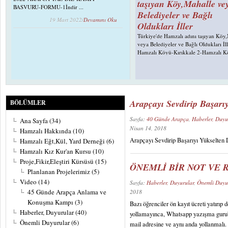
taşıyan Köy,Mahalle ve
BASVURU-FORMU-1İndir ...
Belediyeler ve Bağlı
19 Mart 2022/
Devamını Oku
Oldukları İller
Türkiye'de Hamzalı adını taşıyan Köy
veya Belediyeler ve Bağlı Oldukları İll
Hamzalı Köyü-Kırıkkale 2-Hamzalı K
Giresun Görele 3-Hamzalı Köyü-Bayb
Hamzalı Köyü-Samsun Tekkeköy 5-H
Köyü-Ankara Şereflikoçh. 6-Hamzalı
Adana ......
13 Ağustos 2012/
Devamın
Arapçayı Sevdirip Başar
BÖLÜMLER
Dernek, Kurum ve
Sayfa:
40 Günde Arapça
,
Haberler, Duyu
Ana Sayfa
(34)
Kuruluşlar
Nisan 14, 2018
Hamzalı Hakkında
(10)
Hamzalı mahallesi sakinlerinin kurmu
Arapçayı Sevdirip Başarıyı Yükselten 
Hamzalı Eğt,Kül, Yard Derneği
(6)
ilk dernek "Hamzalı Mahallesi Sosyal
Hamzalı Kız Kur'an Kursu
(10)
Yardımlaşma ve Dayanışma" derneğidi
Proje,Fikir,Eleştiri Kürsüsü
(15)
dernek İstanbulda çalışan mahallemiz s
ÖNEMLİ BİR NOT VE 
......
Planlanan Projelerimiz
(5)
Video
(14)
Sayfa:
Haberler, Duyurular
,
Önemli Duyu
17 Eylül 2011/
Devamın
45 Günde Arapça Anlama ve
2018
Konuşma Kampı
(3)
Bazı öğrenciler ön kayıt ücreti yatırı
Haberler, Duyurular
(40)
yollamayınca, Whatsapp yazışma gurub
Önemli Duyurular
(6)
mail adresine ve aynı anda yollanmalı.