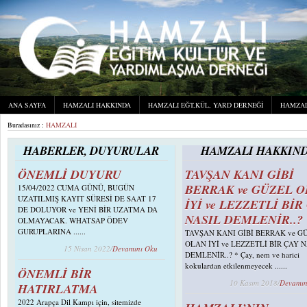
ANA SAYFA
HAMZALI HAKKINDA
HAMZALI EĞT,KÜL, YARD DERNEĞI
HAMZAL
Buradasınız :
HAMZALI
HABERLER, DUYURULAR
HAMZALI HAKKIN
ÖNEMLİ DUYURU
TAVŞAN KANI GİBİ
BERRAK ve GÜZEL 
15/04/2022 CUMA GÜNÜ, BUGÜN
UZATILMIŞ KAYIT SÜRESİ DE SAAT 17
İYİ ve LEZZETLİ BİR
DE DOLUYOR ve YENİ BİR UZATMA DA
NASIL DEMLENİR..?
OLMAYACAK. WHATSAP ÖDEV
GURUPLARINA ......
TAVŞAN KANI GİBİ BERRAK ve G
OLAN İYİ ve LEZZETLİ BİR ÇAY 
15 Nisan 2022/
Devamını Oku
DEMLENİR..? * Çay, nem ve harici
kokulardan etkilenmeyecek ......
ÖNEMLİ BİR
10 Kasım 2018/
Devamın
HATIRLATMA
2022 Arapça Dil Kampı için, sitemizde