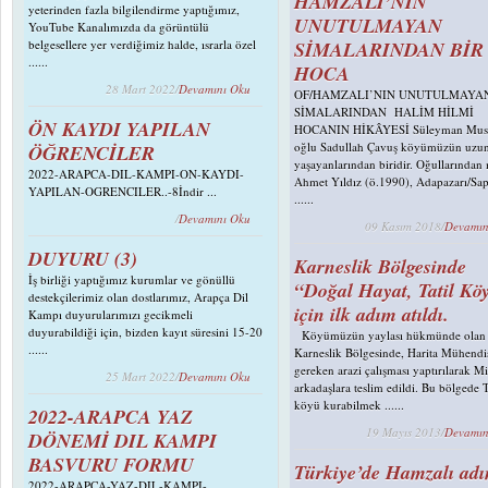
HAMZALI’NIN
yeterinden fazla bilgilendirme yaptığımız,
UNUTULMAYAN
YouTube Kanalımızda da görüntülü
belgesellere yer verdiğimiz halde, ısrarla özel
SİMALARINDAN BİR
......
HOCA
28 Mart 2022/
Devamını Oku
OF/HAMZALI’NIN UNUTULMAYA
SİMALARINDAN HALİM HİLMİ
ÖN KAYDI YAPILAN
HOCANIN HİKÂYESİ Süleyman Must
oğlu Sadullah Çavuş köyümüzün uzu
ÖĞRENCİLER
yaşayanlarından biridir. Oğullarında
2022-ARAPCA-DIL-KAMPI-ON-KAYDI-
Ahmet Yıldız (ö.1990), Adapazarı/Sa
YAPILAN-OGRENCILER..-8İndir ...
......
/
Devamını Oku
09 Kasım 2018/
Devamın
DUYURU (3)
Karneslik Bölgesinde
İş birliği yaptığımız kurumlar ve gönüllü
“Doğal Hayat, Tatil Kö
destekçilerimiz olan dostlarımız, Arapça Dil
için ilk adım atıldı.
Kampı duyurularımızı gecikmeli
duyurabildiği için, bizden kayıt süresini 15-20
Köyümüzün yaylası hükmünde olan
......
Karneslik Bölgesinde, Harita Mühendi
gereken arazi çalışması yaptırılarak M
25 Mart 2022/
Devamını Oku
arkadaşlara teslim edildi. Bu bölgede T
köyü kurabilmek ......
2022-ARAPCA YAZ
19 Mayıs 2013/
Devamın
DÖNEMİ DIL KAMPI
BASVURU FORMU
Türkiye’de Hamzalı adı
2022-ARAPCA-YAZ-DIL-KAMPI-