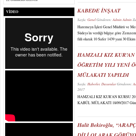
KABEDE İNŞAAT
VIDEO
Sayfa:
Genel
Gönderen:
Admin Admin
Za
Haremeyn İşleri Genel Müdürü ve Me
Südeys'in verdiği bilgiye göre Zemzem 
fiili olarak 10 Safer 1439 yani 30 Ekim 
HAMZALI KIZ KUR’AN 
ÖĞRETİM YILI YENİ 
MÜLAKATI YAPILDI
Sayfa:
Haberler, Duyurular
Gönderen:
A
2017
HAMZALI KIZ KUR'AN KURSU 201
KABÜL MÜLAKATI 18/09/2017 Günü Ya
Halit Bekiroğlu, “AR
DİLİ OLARAK GÖRÜY